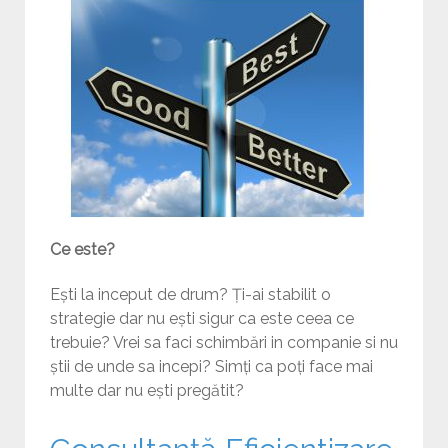
Ce este?
Ești la inceput de drum? Ți-ai stabilit o
strategie dar nu ești sigur ca este ceea ce
trebuie? Vrei sa faci schimbări in companie si nu
știi de unde sa incepi? Simți ca poți face mai
multe dar nu ești pregătit?